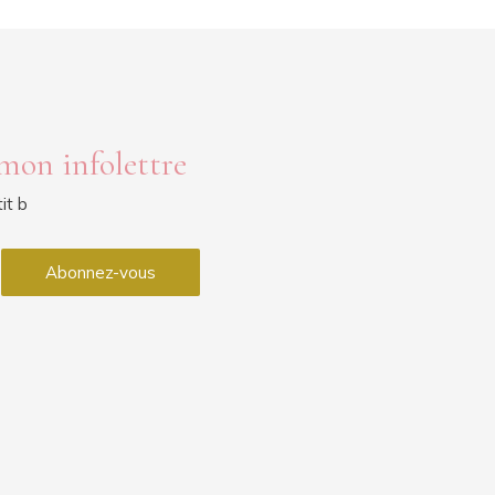
 mon infolettre
it b