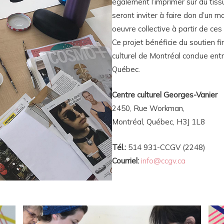
également l’imprimer sur du tissu.
seront inviter à faire don d’un 
oeuvre collective à partir de ce
Ce projet bénéficie du soutien f
culturel de Montréal conclue ent
Québec.
Centre culturel Georges-Vanier
2450, Rue Workman,
Montréal, Québec, H3J 1L8
Tél.:
514 931-CCGV (2248)
Courriel:
info@ccgv.ca